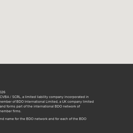
026
VBA / SCRL, a limited liability company incorporated in
member of BDO International Limited, a UK company limited
and forms part of the international BDO network of
member firms.
and name for the BDO network and for each of the BDO