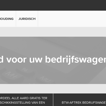
HOUDING
JURIDISCH
rd voor uw bedrijfswage
RDEEL ALLE AARD GRATIS TER
SCHIKKINGSTELLING VAN EEN
BTW-AFTREK BEDRIJFSWAG