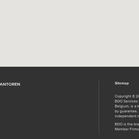
Sitemap
ANTOREN
Copyright © 2
BDO Services C
Belgium, is a 
by guarantee, 
independent 
BDO is the br
Member Firms