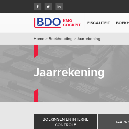
KMO
FISCALITEIT
BOEK
COCKPIT
Home
>
Boekhouding
>
Jaarrekening
Jaarrekening
BOEKINGEN EN INTERNE
JAARR
CONTROLE