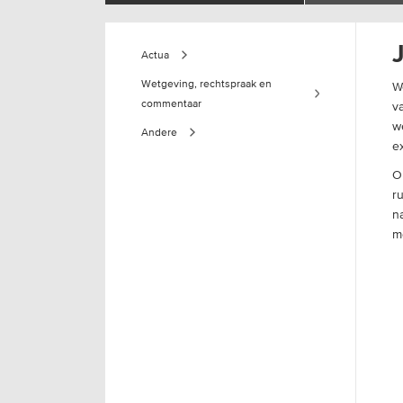
Actua
Wetgeving, rechtspraak en
We
commentaar
v
w
Andere
e
O
r
n
m