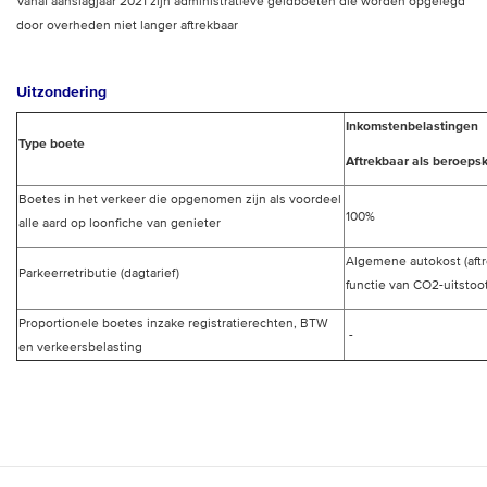
Vanaf aanslagjaar 2021 zijn administratieve geldboeten die worden opgelegd
door overheden niet langer aftrekbaar
Uitzondering
Inkomstenbelastingen
Type boete
Aftrekbaar als beroeps
Boetes in het verkeer die opgenomen zijn als voordeel
100%
alle aard op loonfiche van genieter
Algemene autokost (aftr
Parkeerretributie (dagtarief)
functie van CO2-uitstoot
Proportionele boetes inzake registratierechten, BTW
-
en verkeersbelasting