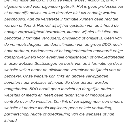
De informatie die op of via onze website beschikbaar is, is van
algemene aard voor algemeen gebruik. Het is geen professioneel
of persoonlijk advies en kan derhalve niet als zodanig worden
beschouwd. Aan de verstrekte informatie kunnen geen rechten
worden ontleend. Hoewel wij bij het opstellen van de inhoud de
nodige zorgvuldigheid betrachten, kunnen wij niet uitsluiten dat
bepaalde informatie verouderd, onvolledig of onjuist is. Geen van
de vennootschappen die deel uitmaken van de groep BDO, noch
haar partners, werknemers of belanghebbenden aanvaardt enige
aansprakelijkheid voor eventuele onjuistheden of onvolledigheden
in deze website. Beslissingen op basis van de informatie op deze
website vallen onder de uitsluitende verantwoordelijkheid van de
bezoeker. Onze website kan links en andere verwijzingen
bevatten naar websites of media die door derden worden
aangeboden. BDO houdt geen toezicht op dergelijke andere
websites of media en heeft geen technische of inhoudelijke
controle over die websites. Een link of verwijzing naar een andere
website of andere media impliceert geen enkele verbinding,
partnerschap, relatie of goedkeuring van die websites of hun
inhoud.