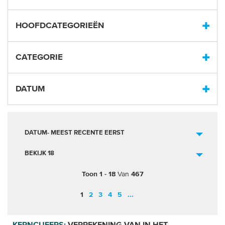
HOOFDCATEGORIEËN
CATEGORIE
DATUM
DATUM- MEEST RECENTE EERST
BEKIJK 18
Toon 1 - 18
Van
467
1
2
3
4
5
...
KERNCIJFERS:
VERREKENING VAN IN HET