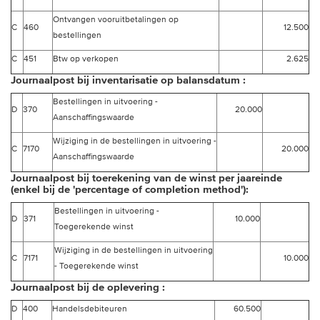
Ontvangen vooruitbetalingen op
C
460
12.500
bestellingen
C
451
Btw op verkopen
2.625
Journaalpost bij inventarisatie op balansdatum :
Bestellingen in uitvoering -
D
370
20.000
Aanschaffingswaarde
Wijziging in de bestellingen in uitvoering -
C
7170
20.000
Aanschaffingswaarde
Journaalpost bij toerekening van de winst per jaareinde
(enkel bij de 'percentage of completion method'):
Bestellingen in uitvoering -
D
371
10.000
Toegerekende winst
Wijziging in de bestellingen in uitvoering
C
7171
10.000
- Toegerekende winst
Journaalpost bij de oplevering :
D
400
Handelsdebiteuren
60.500