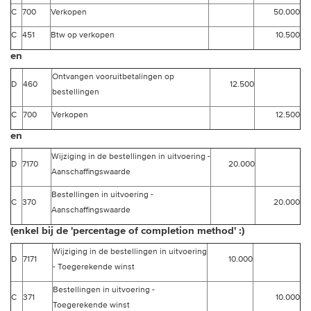
C
700
Verkopen
50.000
C
451
Btw op verkopen
10.500
en
Ontvangen vooruitbetalingen op
D
460
12.500
bestellingen
C
700
Verkopen
12.500
en
Wijziging in de bestellingen in uitvoering -
D
7170
20.000
Aanschaffingswaarde
Bestellingen in uitvoering -
C
370
20.000
Aanschaffingswaarde
(enkel bij de 'percentage of completion method' :)
Wijziging in de bestellingen in uitvoering
D
7171
10.000
- Toegerekende winst
Bestellingen in uitvoering -
C
371
10.000
Toegerekende winst