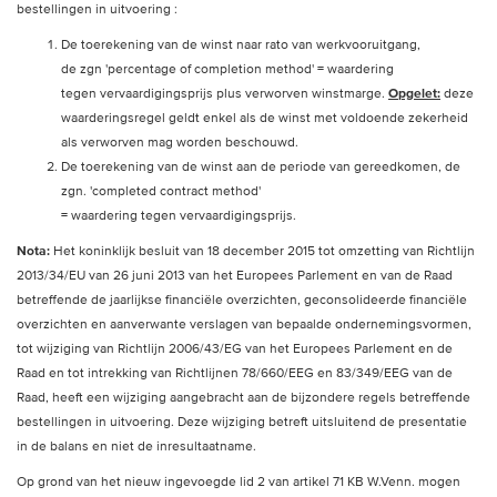
bestellingen in uitvoering :
De toerekening van de winst naar rato van werkvooruitgang,
de zgn 'percentage of completion method' = waardering
tegen vervaardigingsprijs plus verworven winstmarge.
Opgelet:
deze
waarderingsregel geldt enkel als de winst met voldoende zekerheid
als verworven mag worden beschouwd.
De toerekening van de winst aan de periode van gereedkomen, de
zgn. 'completed contract method'
= waardering tegen vervaardigingsprijs.
Nota:
Het koninklijk besluit van 18 december 2015 tot omzetting van Richtlijn
2013/34/EU van 26 juni 2013 van het Europees Parlement en van de Raad
betreffende de jaarlijkse financiële overzichten, geconsolideerde financiële
overzichten en aanverwante verslagen van bepaalde ondernemingsvormen,
tot wijziging van Richtlijn 2006/43/EG van het Europees Parlement en de
Raad en tot intrekking van Richtlijnen 78/660/EEG en 83/349/EEG van de
Raad, heeft een wijziging aangebracht aan de bijzondere regels betreffende
bestellingen in uitvoering. Deze wijziging betreft uitsluitend de presentatie
in de balans en niet de inresultaatname.
Op grond van het nieuw ingevoegde lid 2 van artikel 71 KB W.Venn. mogen