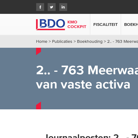
KMO
FISCALITEIT
BOEK
COCKPIT
Home
>
Publicaties
>
Boekhouding
>
2.. - 763 Meerwa
2.. - 763 Meerwaa
van vaste activa
Journaalposten:
2.. -