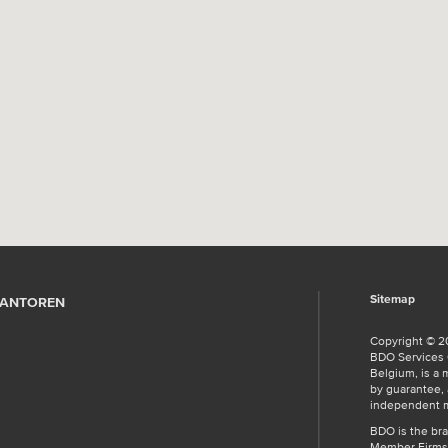
Sitemap
ANTOREN
Copyright © 2
BDO Services C
Belgium, is a 
by guarantee, 
independent 
BDO is the br
Member Firms