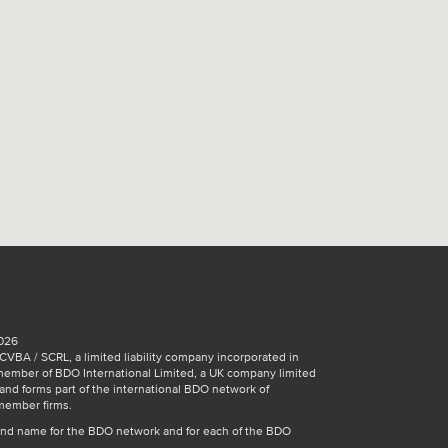
026
VBA / SCRL, a limited liability company incorporated in
member of BDO International Limited, a UK company limited
and forms part of the international BDO network of
member firms.
and name for the BDO network and for each of the BDO