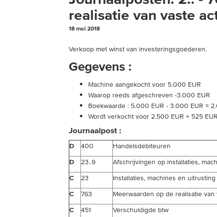
realisatie van vaste ac
18 mei 2018
Verkoop met winst van investeringsgoederen.
Gegevens :
Machine aangekocht voor 5.000 EUR
Waarop reeds afgeschreven -3.000 EUR
Boekwaarde : 5.000 EUR - 3.000 EUR = 2
Wordt verkocht voor 2.500 EUR + 525 EU
Journaalpost :
D
400
Handelsdebiteuren
D
23..9
Afschrijvingen op installaties, mac
C
23
Installaties, machines en uitrusting
C
763
Meerwaarden op de realisatie van 
C
451
Verschuldigde btw