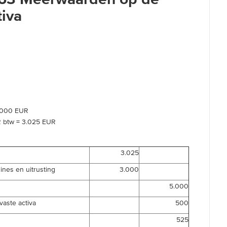
tiva
.000 EUR
R btw = 3.025 EUR
3.025
hines en uitrusting
3.000
5.000
vaste activa
500
525